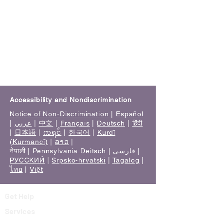
Accessibility and Nondiscrimination
Notice of Non-Discrimination
|
Español
|
عربي
|
中文
|
Français
|
Deutsch
|
हिंदी
|
日本語
|
ကရင်
|
한국어
|
Kurdî
(Kurmancî)
|
ລາວ
|
नेपाली
|
Pennsylvania Deitsch
|
فارسی
|
РУССКИЙ
|
Srpsko-hrvatski
|
Tagalog
|
ไทย
|
Việt
Get Help
Services