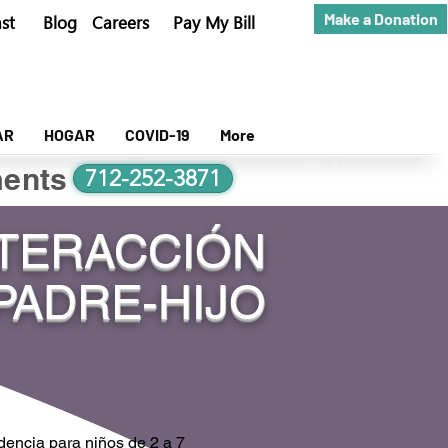
Make a Donation
st
Blog
Careers
Pay My Bill
AR
HOGAR
COVID-19
More
ents
712-252-3871
NTERACCIÓN
PADRE-HIJO
idencia para niños de 2 a 7