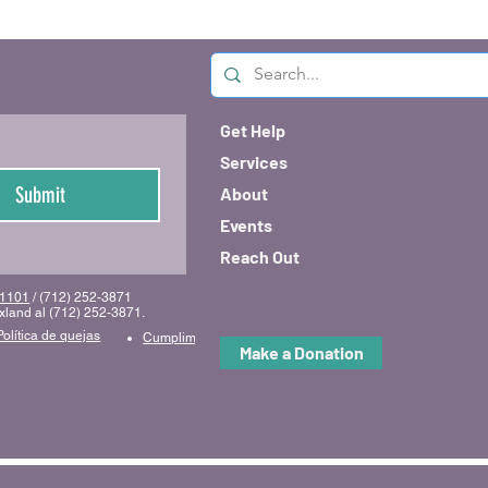
Get Help
Services
Submit
About
Events
Reach Out
 51101
/ (712) 252-3871
uxland al (712) 252-3871.
Política de quejas
Cumplimiento y código de conducta
Make a Donation