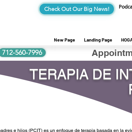
Podca
Check Out Our Big News!
New Page
Landing Page
HOG
Appointm
712-560-7996
TERAPIA DE I
 padres e hijos (PCIT) es un enfoque de terapia basada en la ev