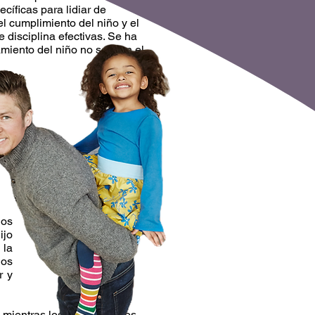
cíficas para lidiar de
l cumplimiento del niño y el
 disciplina efectivas. Se ha
miento del niño no solo en el
los
ijo
 la
los
r y
 mientras los terapeutas los