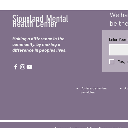
We hav
Siouxland Mental
Health Center
be the
Making a difference in the
Enter Your
community, by making a
difference in peoples lives.
Yes, 
Política de tarifas
Av
variables