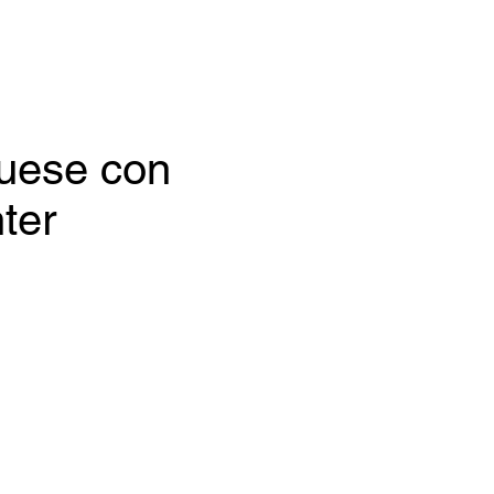
quese con
nter