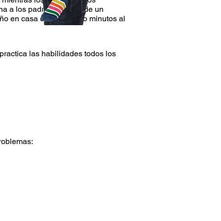
na a los padres a través de un
iño en casa durante cinco minutos al
ractica las habilidades todos los
problemas: