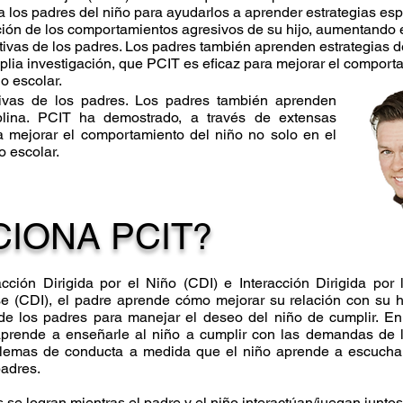
los padres del niño para ayudarlos a aprender estrategias espe
ión de los comportamientos agresivos de su hijo, aumentando e
ivas de los padres. Los padres también aprenden estrategias de
lia investigación, que PCIT es eficaz para mejorar el comporta
o escolar.
tivas de los padres. Los padres también aprenden
iplina. PCIT ha demostrado, a través de extensas
ra mejorar el comportamiento del niño no solo en el
o escolar.
IONA PCIT?
ción Dirigida por el Niño (CDI) e Interacción Dirigida por 
se (CDI), el padre aprende cómo mejorar su relación con su h
de los padres para manejar el deseo del niño de cumplir. En
aprende a enseñarle al niño a cumplir con las demandas de 
blemas de conducta a medida que el niño aprende a escucha
padres.
 se logran mientras el padre y el niño interactúan/juegan juntos