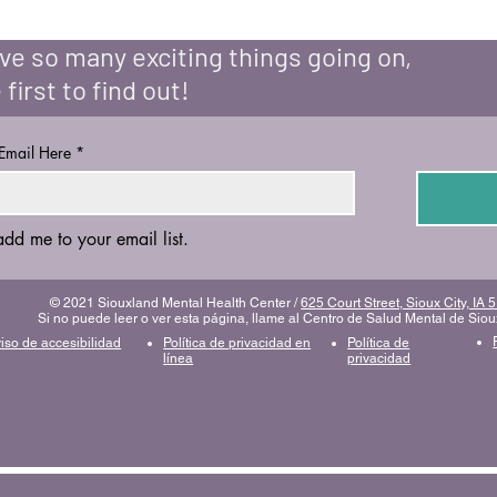
e so many exciting things going on,
 first to find out!
 Email Here
*
add me to your email list.
© 2021 Siouxland Mental Health Center /
625 Court Street, Sioux City, IA
Si no puede leer o ver esta página, llame al Centro de Salud Mental de Sio
iso de accesibilidad
Política de privacidad en
Política de
línea
privacidad