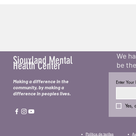
We hav
Siouxland Mental
Health Center
be the
Making a difference in the
Enter Your
community, by making a
difference in peoples lives.
Yes, 
Política de tarifas
Av