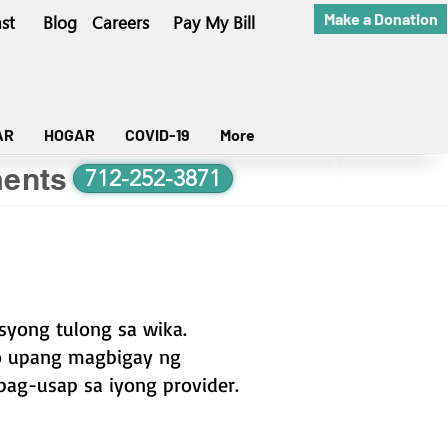
Make a Donation
st
Blog
Careers
Pay My Bill
AR
HOGAR
COVID-19
More
ents
712-252-3871
syong tulong sa wika.
yo upang magbigay ng
ag-usap sa iyong provider.