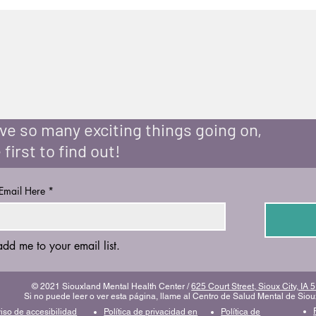
e so many exciting things going on,
 first to find out!
 Email Here
*
add me to your email list.
© 2021 Siouxland Mental Health Center /
625 Court Street, Sioux City, IA
Si no puede leer o ver esta página, llame al Centro de Salud Mental de Sio
iso de accesibilidad
Política de privacidad en
Política de