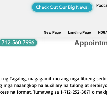
Podca
Check Out Our Big News!
New Page
Landing Page
HOG
Appointm
712-560-7996
a ng Tagalog, magagamit mo ang mga libreng serbi
g mga naaangkop na auxiliary na tulong at serbis
ess na format. Tumawag sa 1-712-252-3871 o makip