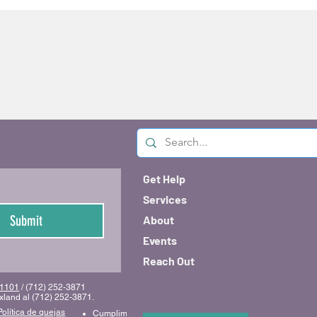
Get Help
Services
Submit
About
Events
Reach Out
 51101
/ (712) 252-3871
uxland al (712) 252-3871.
Política de quejas
Cumplimiento y código de conducta