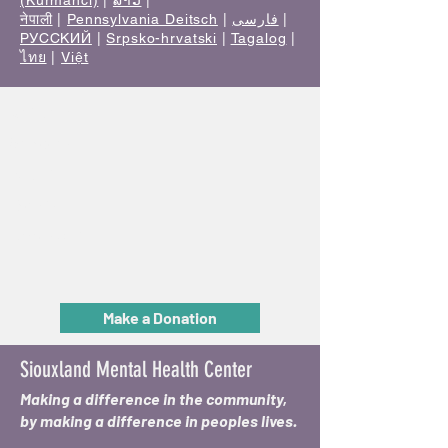
(Kurmancî)
|
ລາວ
|
नेपाली
|
Pennsylvania Deitsch
|
فارسی
|
РУССКИЙ
|
Srpsko-hrvatski
|
Tagalog
|
ไทย
|
Việt
Get Help
Services
About
Events
Reach Out
Make a Donation
Siouxland Mental Health Center
Making a difference in the community,
by making a difference in peoples lives.