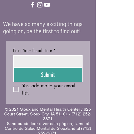
We have so many exciting things
going on, be the first to find out!
Enter Your Email Here
*
Submit
Yes, add me to your email 
list.
© 2021 Siouxland Mental Health Center /
625
Court Street, Sioux City, IA 51101
/
(712) 252-
3871
Si no puede leer o ver esta página, llame al
Centro de Salud Mental de Siouxland al
(712)
252-3871
.